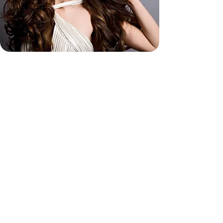
Kundenstimmen &
Haartransformationen
Bei MELANIE GARCIA Hair Design sprechen die
positiven Bewertungen unserer Kunden für sich. Mit
einer Durchschnittsbewertung von 4,9/5 auf
verschiedenen Plattformen und 104 exzellenten
Google-Rezensionen sind wir stolz auf
außergewöhnliche Haarerlebnisse. Hier finden Sie
einige unserer liebsten Kundenstimmen.
Mehr anzeigen