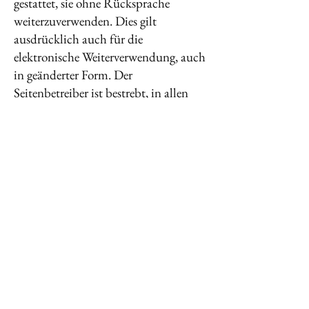
gestattet, sie ohne Rücksprache
weiterzuverwenden. Dies gilt
ausdrücklich auch für die
elektronische Weiterverwendung, auch
in geänderter Form. Der
Seitenbetreiber ist bestrebt, in allen
Publikationen die Urheberrechte der
verwendeten Grafiken,
Tondokumente, Videosequenzen und
Texte zu beachten, von ihm selbst
erstellte Grafiken, Tondokumente,
Videosequenzen und Texte zu nutzen
oder auf lizenzfreie Grafiken,
Tondokumente, Videosequenzen und
Texte zurückzugreifen. Alle innerhalb
des Internetangebotes genannten und
ggf. durch Dritte geschützten Marken-
und Warenzeichen unterliegen