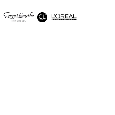
Datenschutz
Impressum
Telefon
0049 69 247 415 28
Walther-von-Cronberg-Platz 11 60594
Frankfurt am Main Telefon
0049 69 247
415 28
© 2025 Melanie Garcia Hair Design
Designed by
Koyfomedia